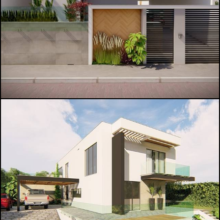
615
0
745
0