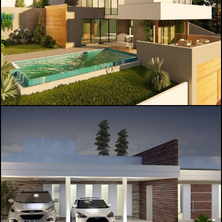
1543
0
1388
0